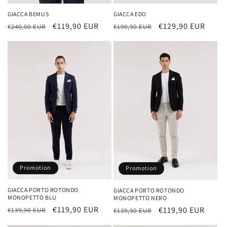
GIACCA BEMUS
GIACCA EDO
Prix
Prix
€119,90 EUR
Prix
Prix
€129,90 EUR
€240,00 EUR
€199,90 EUR
habituel
promotionnel
habituel
promotionnel
Promotion
Promotion
GIACCA PORTO ROTONDO
GIACCA PORTO ROTONDO
MONOPETTO BLU
MONOPETTO NERO
Prix
Prix
€119,90 EUR
Prix
Prix
€119,90 EUR
€139,90 EUR
€139,90 EUR
habituel
promotionnel
habituel
promotionnel