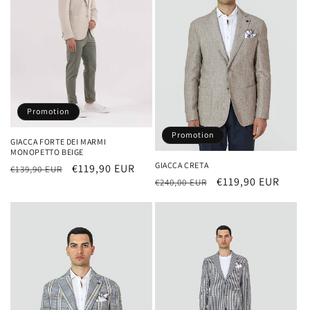
Promotion
Promotion
GIACCA FORTE DEI MARMI
MONOPETTO BEIGE
GIACCA CRETA
Prix
Prix
€119,90 EUR
€139,90 EUR
Prix
Prix
€119,90 EUR
€240,00 EUR
habituel
promotionnel
habituel
promotionnel