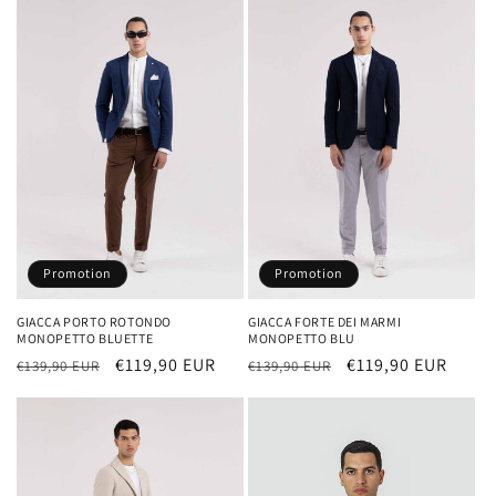
Promotion
Promotion
GIACCA PORTO ROTONDO
GIACCA FORTE DEI MARMI
MONOPETTO BLUETTE
MONOPETTO BLU
Prix
Prix
€119,90 EUR
Prix
Prix
€119,90 EUR
€139,90 EUR
€139,90 EUR
habituel
promotionnel
habituel
promotionnel