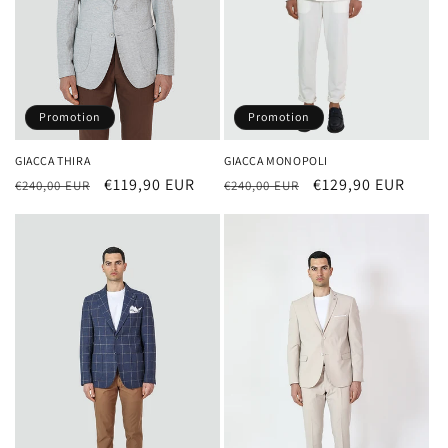
o
n
:
Promotion
Promotion
GIACCA THIRA
GIACCA MONOPOLI
Prix
Prix
€119,90 EUR
Prix
Prix
€129,90 EUR
€240,00 EUR
€240,00 EUR
habituel
promotionnel
habituel
promotionnel