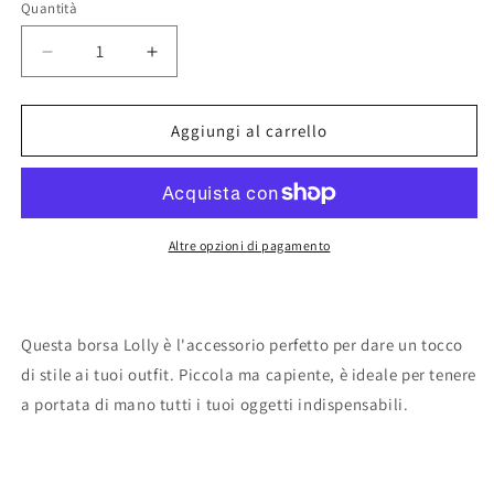
Quantità
Diminuisci
Aumenta
quantità
quantità
per
per
BORSA
BORSA
Aggiungi al carrello
LOLLY
LOLLY
Altre opzioni di pagamento
Questa borsa Lolly è l'accessorio perfetto per dare un tocco
di stile ai tuoi outfit. Piccola ma capiente, è ideale per tenere
a portata di mano tutti i tuoi oggetti indispensabili.