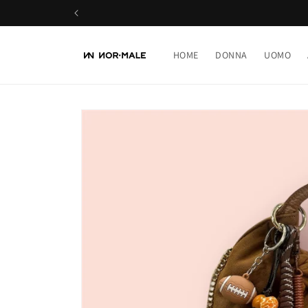
Vai
direttamente
ai contenuti
HOME
DONNA
UOMO
Passa alle
informazioni
sul prodotto