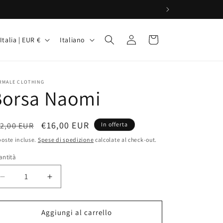
P
L
Accedi
Carrello
Italia | EUR €
Italiano
i
n
g
RMALE CLOTHING
Borsa Naomi
u
a
rezzo
Prezzo
€16,00 EUR
2,00 EUR
In offerta
A
scontato
oste incluse.
Spese di spedizione
calcolate al check-out.
stino
antità
Diminuisci
Aumenta
quantità
quantità
per
per
Borsa
Borsa
Aggiungi al carrello
o
Naomi
Naomi