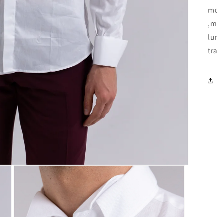
mo
,m
lu
tr