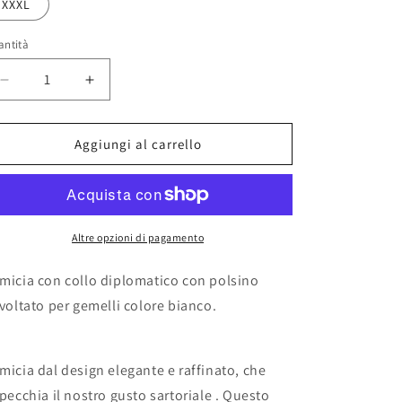
XXXL
antità
Diminuisci
Aumenta
quantità
quantità
per
per
CAMICIA
CAMICIA
Aggiungi al carrello
DIPLOMATICO
DIPLOMATICO
Altre opzioni di pagamento
micia con collo diplomatico con polsino
svoltato per gemelli colore bianco.
micia dal design elegante e raffinato, che
specchia il nostro gusto sartoriale . Questo