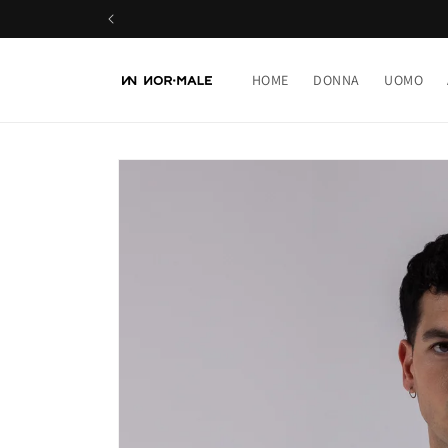
Vai
direttamente
ai contenuti
HOME
DONNA
UOMO
Passa alle
informazioni
sul prodotto