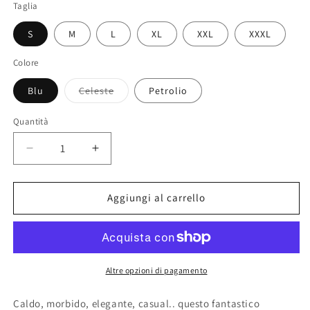
Taglia
S
M
L
XL
XXL
XXXL
Colore
Variante
Blu
Celeste
Petrolio
esaurita
o
non
Quantità
disponibile
Diminuisci
Aumenta
quantità
quantità
per
per
GIROCOLLO
GIROCOLLO
Aggiungi al carrello
BASIC
BASIC
Altre opzioni di pagamento
Caldo, morbido, elegante, casual.. questo fantastico