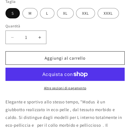
Taglia
S
M
L
XL
XXL
XXXL
Quantità
Diminuisci
Aumenta
quantità
quantità
per
per
GIUBBOTTO
GIUBBOTTO
Aggiungi al carrello
MODUS
MODUS
Altre opzioni di pagamento
Elegante e sportivo allo stesso tempo, "Modus
è un
giubbotto realizzato in eco-pelle , dal tessuto morbido e
caldo. Si distingue dagli modelli per L interno totalmente in
eco-pelliccia e
per il collo morbido e pelliccioso
. Il