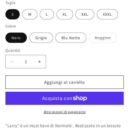
Taglia
S
M
L
XL
XXL
XXXL
Colore
Variante
Nero
Grigio
Blu Notte
Ruggine
esaurita
o
non
Quantità
disponib
Diminuisci
Aumenta
quantità
quantità
per
per
PANTALONE
PANTALONE
Aggiungi al carrello
LARRY
LARRY
Altre opzioni di pagamento
"Larry" è un must have di Normale . Realizzato in un tessuto