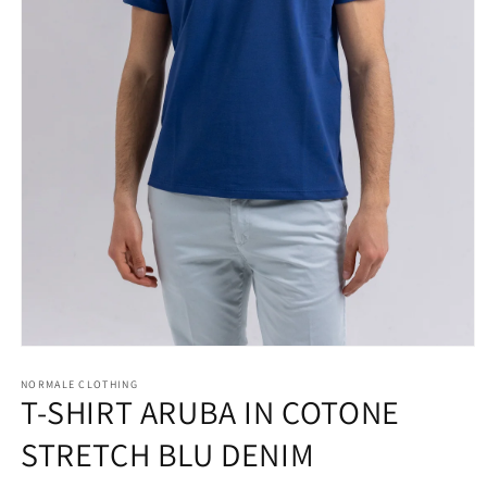
Apri
contenuti
multimediali
NORMALE CLOTHING
T-SHIRT ARUBA IN COTONE
1
in
finestra
STRETCH BLU DENIM
modale