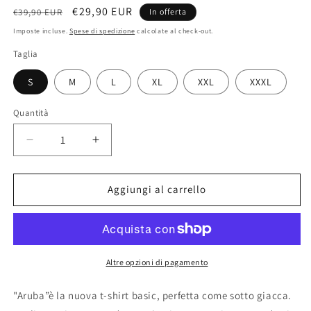
Prezzo
Prezzo
€29,90 EUR
€39,90 EUR
In offerta
di
scontato
Imposte incluse.
Spese di spedizione
calcolate al check-out.
listino
Taglia
S
M
L
XL
XXL
XXXL
Quantità
Diminuisci
Aumenta
quantità
quantità
per
per
T-
T-
Aggiungi al carrello
SHIRT
SHIRT
ARUBA
ARUBA
IN
IN
COTONE
COTONE
STRETCH
STRETCH
Altre opzioni di pagamento
BLU
BLU
DENIM
DENIM
"Aruba”è la nuova t-shirt basic, perfetta come sotto giacca.