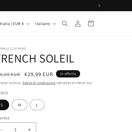
P
L
Accedi
Carrello
Italia | EUR €
Italiano
i
n
g
RMALE CLOTHING
TRENCH SOLEIL
u
a
rezzo
Prezzo
€29,99 EUR
0,00 EUR
In offerta
A
scontato
oste incluse.
Spese di spedizione
calcolate al check-out.
stino
ENCH
S
M
L
antità
o