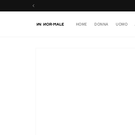
Vai
direttamente
ai contenuti
HOME
DONNA
UOMO
Passa alle
informazioni
sul prodotto